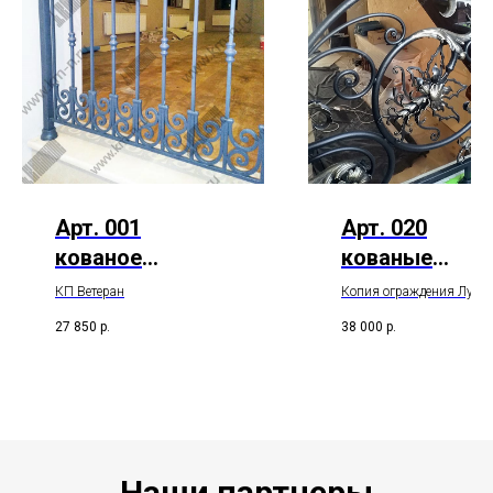
Арт. 001
Арт. 020
кованое
кованые
ограждение
ограждения
КП Ветеран
Копия ограждения Лувр
лестницы
лестницы
27 850
р.
38 000
р.
Наши партнеры