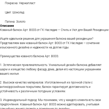
Покраска: Нержапласт
Цвет: Шоколад
Патина: Золото
Описание
Кованый балкон Арт. B003 от ГК Наследие — Стиль и Уют для Вашей Резиденции
Ищете идеальное решение для украшения балкона вашей резиденции?
Представляем вам кованый балкон Арт. B003 от ГК Наследие — сочетание
изысканного дизайна и надежности на долгие годы.
Преимущества кованого балкона Арт. B003:
1. Эстетическая привлекательность: Уникальный дизайн балкона добавляет
шарм и изящество любому фасаду дома, делая его настоящим украшением
вашего жилья.
2. Высокое качество материалов: Изготовленный из прочной стали с
антикоррозийным покрытием, балкон гарантирует долговечность и
устойчивость к различным погодным условиям.
3. Индивидуальный подход: Мы понимаем, что у каждого клиента есть свои
предпочтения. Кованый балкон Арт. B003 можно адаптировать, учитывая
специфику вашего проекта и пожелания по дизайну.