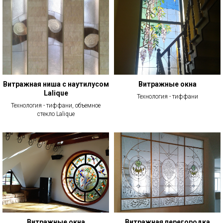
Витражная ниша с наутилусом
Витражные окна
Lalique
Технология - тиффани
Технология - тиффани, объемное
стекло Lalique
Витражные окна
Витражная перегородка