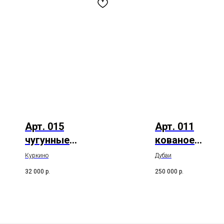
Арт. 015
Арт. 011
чугунные
кованое
балясины
ограждение в
Куркино
Дубаи
стиле Villari
32 000
р.
250 000
р.