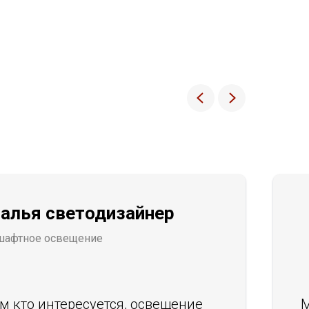
алья светодизайнер
шафтное освещение
м кто интересуется, освещение
М