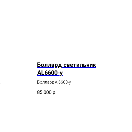
Боллард светильник
AL6600-у
Боллард Al6600-у
85 000
р.