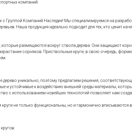
спортных компаний.
 с Группой Компаний Наследие! Мы специализируемся на разработ
евьев. Наша продукция идеально подходит для тех, кто ценит кач
, которые размещаются вокруг ствола дерева. Они защищают корн
растание сорняков. Приствольные круги, в свою очередь, форми
ием.
е дерево уникально, поэтому предлагаем решения, соответствую
ые и устойчивые к воздействию внешней среды материалы, которы
ство с использованием новейших технологий позволяет нам созд
и круги не только функциональны, но и гармонично вписываются 
кругов: