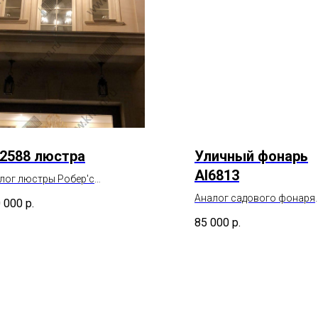
2588 люстра
Уличный фонарь
Al6813
лог люстры Робер'с
588
Аналог садового фонаря
 000
р.
Al6813
85 000
р.