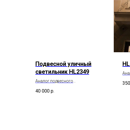
Подвесной уличный
HL
светильник HL2349
Ана
HL2
Аналог подвесного
350
потолочного светильника
40 000
р.
Робер'с HL2349