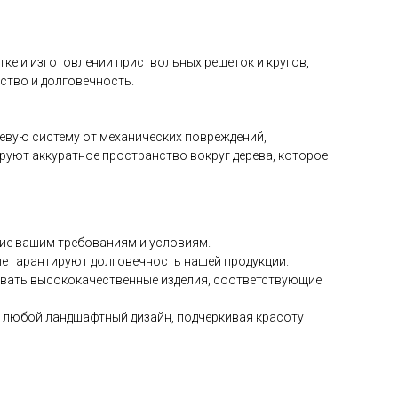
ке и изготовлении приствольных решеток и кругов,
ество и долговечность.
евую систему от механических повреждений,
руют аккуратное пространство вокруг дерева, которое
щие вашим требованиям и условиям.
е гарантируют долговечность нашей продукции.
авать высококачественные изделия, соответствующие
в любой ландшафтный дизайн, подчеркивая красоту