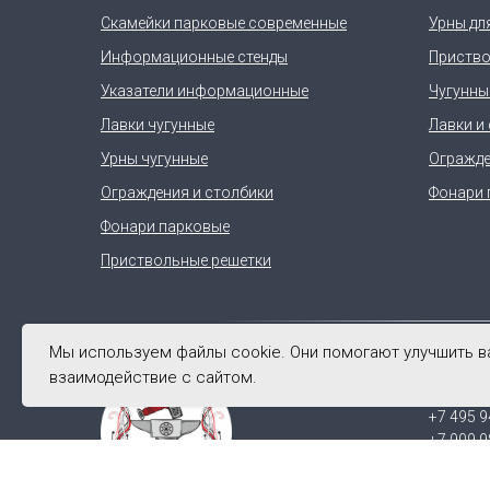
Скамейки парковые современные
Урны дл
Информационные стенды
Приство
Указатели информационные
Чугунны
Лавки чугунные
Лавки и
Урны чугунные
Огражде
Ограждения и столбики
Фонари 
Фонари парковые
Приствольные решетки
Мы используем файлы cookie. Они помогают улучшить 
взаимодействие с сайтом.
Телеф
+7 495 9
+7 909 9