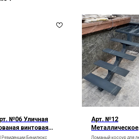
рт. №06 Уличная
Арт. №12
ованая винтовая
Металлическое
естница
крыльцо для д
 Резиденции Бенилюкс
Ломаный косоур для л