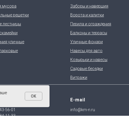
я мусора
Заборы и навершия
льные решетки
Ворота и калитки
е лестницы
Перила и ограждения
 скамейки
Балконы и террасы
ния уличные
Уличные фонари
парковые
Навесы для авто
Козырьки и навесы
Садовые беседки
Витражи
ваше
OK
он
E-mail
43-56-01
info@km-n.ru
84-11-33
Отправляя нам заявку вы дает
Согласие на обработку персо