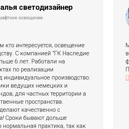
алья светодизайнер
шафтное освещение
м кто интересуется, освещение
М
дству. С компанией "ГК Наследие
в
льше 6 лет. Работали на
ф
ктах по реализации
П
д индивидуальное производство.
П
ики ведущих немецких и
ндов, для частных территории а
ственные пространства.
делают качественно с
а! Сроки бывают дольше
о нормальная практика, так как