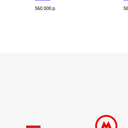
винтовая лестница
560 000
р.
5
loft