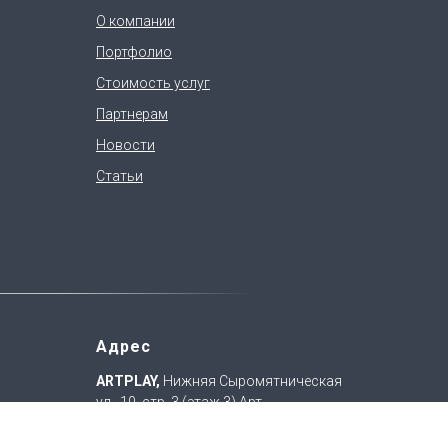
О компании
Портфолио
Стоимость услуг
Партнерам
Новости
Статьи
Адрес
ARTPLAY,
Нижняя Сыромятническая
ул., 10, стр. 3 (этаж 3) Арт
е свое
Цены на сайте не являются офертой и
нальных