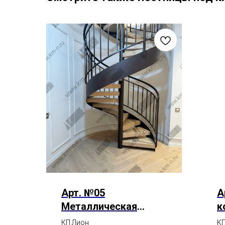
Арт. №05
А
Металлическая
к
современная
л
КП Лион
КП