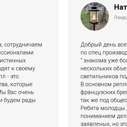
Нат
Ланд
а, сотрудничаем
Добрый день все
фессионалами
по спец произво
 истинных
" знакома уже бо
одят к своему
нескольких объе
л - это
светильников по
ва, которые
В основном репл
Мы Вас очень
французских бре
и будем рады
так же под обще
Ребята молодцы 
пониманием дел
заявленых, но эт