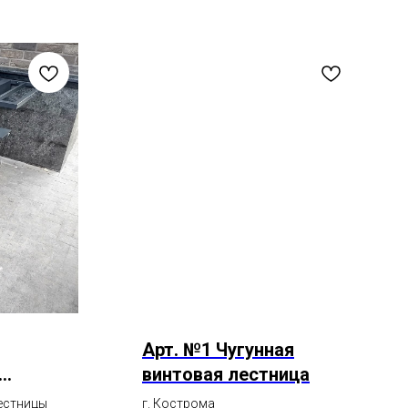
Арт. №1 Чугунная
винтовая лестница
ома
естницы
г. Кострома