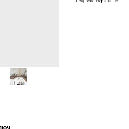
Покраска: Нержапласт
люч