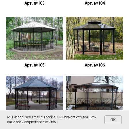
Арт. №103
Арт. №104
Арт. №105
Арт. №106
Мы используем файлы cookie. Они помогают улучшить
OK
ваше взаимодействие с сайтом.
Home
Письмо
Позвонить
Чат
Арт. №107
Арт. №108